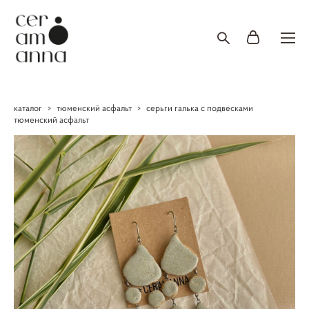
каталог
>
тюменский асфальт
>
серьги галька с подвесками
тюменский асфальт