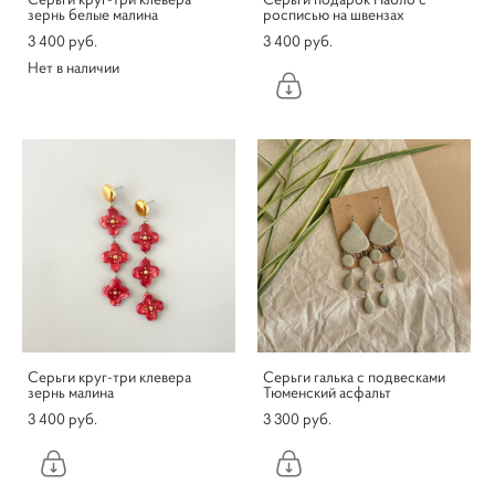
зернь белые малина
росписью на швензах
3 400 pуб.
3 400 pуб.
Нет в наличии
Серьги круг-три клевера
Серьги галька с подвесками
зернь малина
Тюменский асфальт
3 400 pуб.
3 300 pуб.