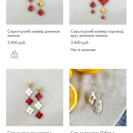
Серьги ромб клевер длинные
Серьги ромб клевер хоровод
малина
круг длинные малина
3 400 pуб.
3 400 pуб.
Нет в наличии
Серьги круг-три клевера
Серьги подарок Пабло c